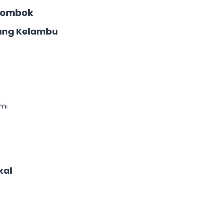
 Lombok
nang Kelambu
ami
kal