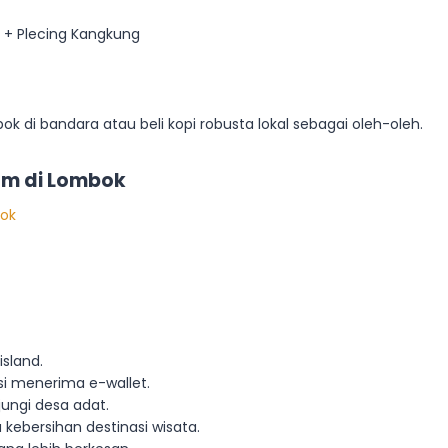
 + Plecing Kangkung
di bandara atau beli kopi robusta lokal sebagai oleh-oleh.
lam di Lombok
bok
island.
si menerima e-wallet.
ungi desa adat.
ebersihan destinasi wisata.