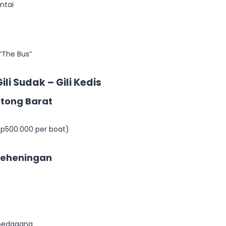
ntai
 “The Bus”
ili Sudak – Gili Kedis
otong Barat
 Rp500.000 per boat)
 Keheningan
 pedagang