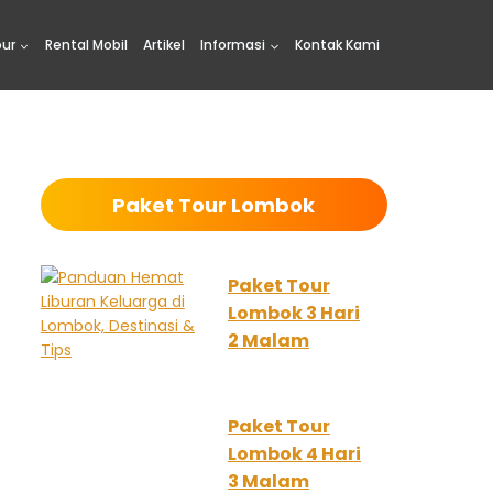
our
Rental Mobil
Artikel
Informasi
Kontak Kami
Paket Tour Lombok
Paket Tour
Lombok 3 Hari
2 Malam
Paket Tour
Lombok 4 Hari
3 Malam