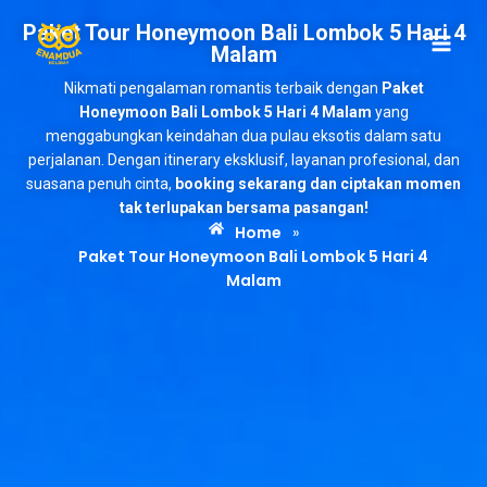
Paket Tour Honeymoon Bali Lombok 5 Hari 4
Malam
Nikmati pengalaman romantis terbaik dengan
Paket
Honeymoon Bali Lombok 5 Hari 4 Malam
yang
menggabungkan keindahan dua pulau eksotis dalam satu
perjalanan. Dengan itinerary eksklusif, layanan profesional, dan
suasana penuh cinta,
booking sekarang dan ciptakan momen
tak terlupakan bersama pasangan!
Home
»
Paket Tour Honeymoon Bali Lombok 5 Hari 4
Malam