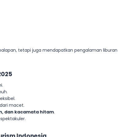
 balapan, tetapi juga mendapatkan pengalaman liburan
2025
i.
nuh.
eksibel.
ari macet.
n, dan kacamata hitam
.
pektakuler.
urism Indonesia