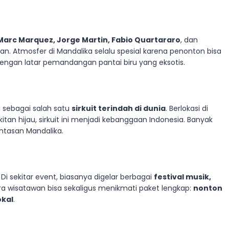
Marc Marquez, Jorge Martin, Fabio Quartararo
, dan
. Atmosfer di Mandalika selalu spesial karena penonton bisa
engan latar pemandangan pantai biru yang eksotis.
ki sebagai salah satu
sirkuit terindah di dunia
. Berlokasi di
an hijau, sirkuit ini menjadi kebanggaan Indonesia. Banyak
ntasan Mandalika.
i sekitar event, biasanya digelar berbagai
festival musik,
ara wisatawan bisa sekaligus menikmati paket lengkap:
nonton
okal
.