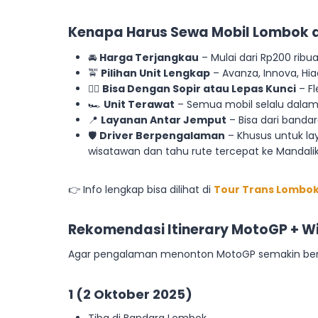
Kenapa Harus Sewa Mobil Lombok d
🚘
Harga Terjangkau
– Mulai dari Rp200 ribua
🚖
Pilihan Unit Lengkap
– Avanza, Innova, Hia
👨‍✈️
Bisa Dengan Sopir atau Lepas Kunci
– Fl
🏎
Unit Terawat
– Semua mobil selalu dalam 
📍
Layanan Antar Jemput
– Bisa dari bandara
🛡
Driver Berpengalaman
– Khusus untuk la
wisatawan dan tahu rute tercepat ke Mandalik
👉 Info lengkap bisa dilihat di
Tour Trans Lombok
Rekomendasi Itinerary MotoGP + 
Agar pengalaman menonton MotoGP semakin berkes
1 (2 Oktober 2025)