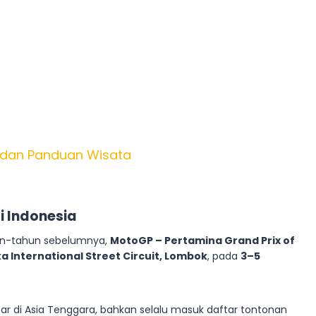
, dan Panduan Wisata
i Indonesia
un-tahun sebelumnya,
MotoGP – Pertamina Grand Prix of
a International Street Circuit, Lombok
, pada
3–5
sar di Asia Tenggara, bahkan selalu masuk daftar tontonan