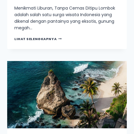
Menikmati Liburan, Tanpa Cemas Ditipu Lombok
adalah salah satu surga wisata Indonesia yang
dikenal dengan pantainya yang eksotis, gunung
megah…
LIHAT SELENGKAPNYA