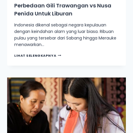
Perbedaan Gili Trawangan vs Nusa
Penida Untuk Liburan
Indonesia dikenal sebagai negara kepulauan
dengan keindahan alam yang luar biasa. Ribuan
pulau yang tersebar dari Sabang hingga Merauke
menawarkan…
LIHAT SELENGKAPNYA