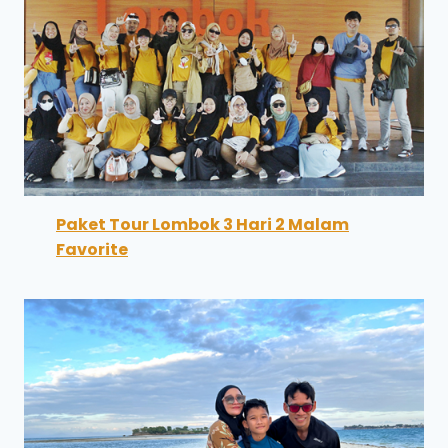
Paket Tour Lombok 3 Hari 2 Malam
Favorite