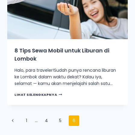
8 Tips Sewa Mobil untuk Liburan di
Lombok
Halo, para traveler!Sudah punya rencana liburan
ke Lombok dalam waktu dekat? Kalau iya,
selamat — kamu akan menjelajahi salah satu…
LIHAT SELENGKAPNYA
1
…
4
5
6