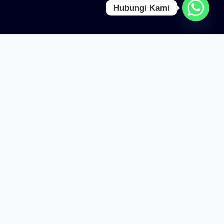
Hubungi Kami