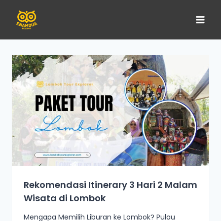
Rekomendasi Itinerary 3 Hari 2 Malam
Wisata di Lombok
Mengapa Memilih Liburan ke Lombok? Pulau