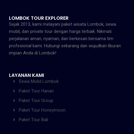
LOMBOK TOUR EXPLORER
Sejak 2013, kami melayani paket wisata Lombok, sewa
mobil, dan private tour dengan harga terbaik. Nikmati
perjalanan aman, nyaman, dan berkesan bersama tim
profesional kami. Hubungi sekarang dan wujudkan liburan
impian Anda di Lombok!
LAYANAN KAMI
Sewa Mobil Lombok
Paket Tour Harian
Paket Tour Group
Paket Tour Honeymoon
Paket Tour Bali