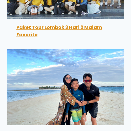
Paket Tour Lombok 3 Hari 2 Malam
Favorite