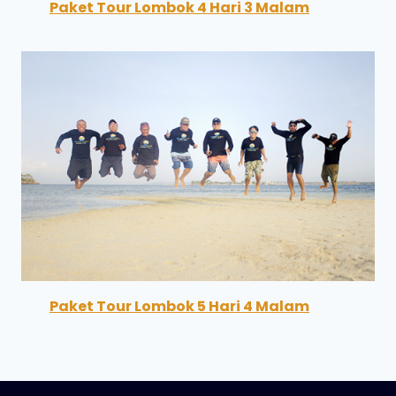
Paket Tour Lombok 4 Hari 3 Malam
Paket Tour Lombok 5 Hari 4 Malam