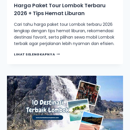
Harga Paket Tour Lombok Terbaru
2026 + Tips Hemat Liburan
Cari tahu harga paket tour Lombok terbaru 2026
lengkap dengan tips hemat liburan, rekomendasi
destinasi favorit, serta pilihan sewa mobil Lombok
terbaik agar perjalanan lebih nyaman dan efisien.
LIHAT SELENGKAPNYA