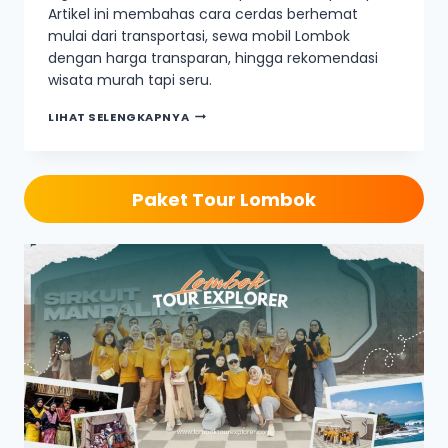
Artikel ini membahas cara cerdas berhemat
mulai dari transportasi, sewa mobil Lombok
dengan harga transparan, hingga rekomendasi
wisata murah tapi seru.
LIHAT SELENGKAPNYA
Paket Tour Lombok