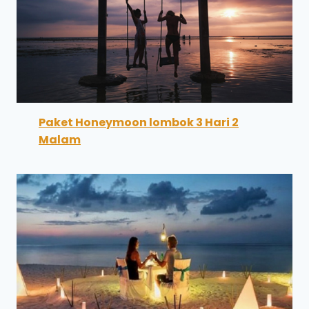
Paket Honeymoon lombok 3 Hari 2
Malam