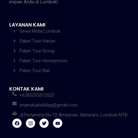
impian Anda di Lombok!
LAYANAN KAMI
Sewa Mobil Lombok
Paket Tour Harian
Paket Tour Group
Paket Tour Honeymoon
Paket Tour Bali
KONTAK KAMI
+6285205315525
enamduaholiday@gmail.com
Jl.Pertamina No.10 Ampenan. Mataram, Lombok-NTB