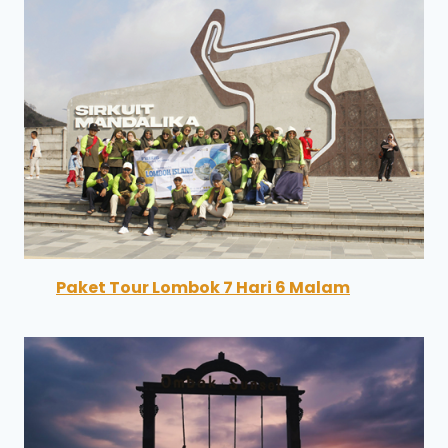
Paket Tour Lombok 7 Hari 6 Malam