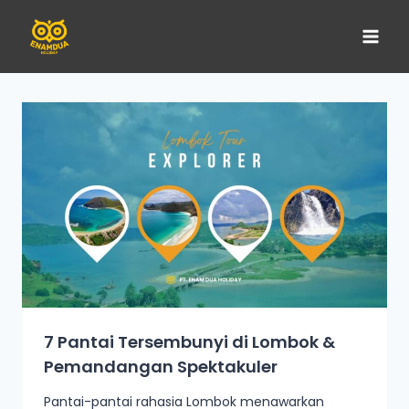
7 Pantai Tersembunyi di Lombok &
Pemandangan Spektakuler
Pantai-pantai rahasia Lombok menawarkan