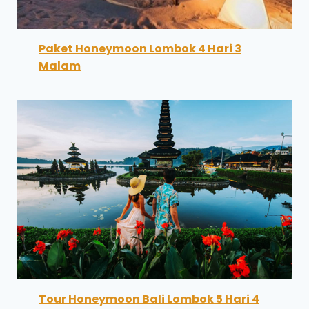
Paket Honeymoon Lombok 4 Hari 3
Malam
Tour Honeymoon Bali Lombok 5 Hari 4