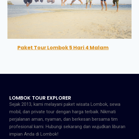
Paket Tour Lombok 5 Hari 4 Malam
LOMBOK TOUR EXPLORER
Sejak 2013, kami melayani paket wisata Lombok, sewa
mobil, dan private tour dengan harga terbaik. Nikmati
perjalanan aman, nyaman, dan berkesan bersama tim
profesional kami. Hubungi sekarang dan wujudkan liburan
impian Anda di Lombok!