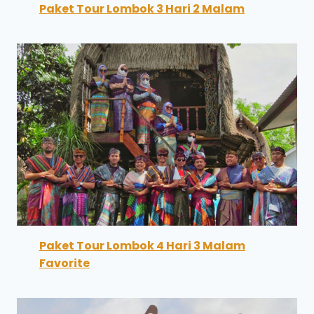
Paket Tour Lombok 3 Hari 2 Malam
Paket Tour Lombok 4 Hari 3 Malam
Favorite