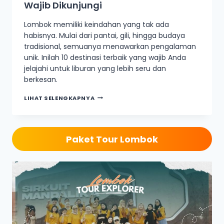
Wajib Dikunjungi
Lombok memiliki keindahan yang tak ada
habisnya. Mulai dari pantai, gili, hingga budaya
tradisional, semuanya menawarkan pengalaman
unik. Inilah 10 destinasi terbaik yang wajib Anda
jelajahi untuk liburan yang lebih seru dan
berkesan.
LIHAT SELENGKAPNYA
Paket Tour Lombok