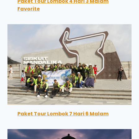
Paket Tour Lombok 4 Hari 3 Malam
Favorite
Paket Tour Lombok 7 Hari 6 Malam