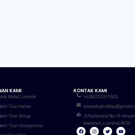
NAN KAMI
KONTAK KAMI
ewa Mobil Lombok
+6285205315525
aket Tour Harian
enamduaholiday@gmail.
aket Tour Group
Jl.Pertamina No.10 Ampe
Mataram, Lombok-NTB
aket Tour Honeymoon