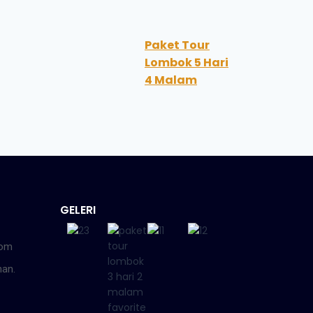
Paket Tour
Lombok 5 Hari
4 Malam
GELERI
com
nan.