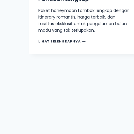
Paket honeymoon Lombok lengkap dengan
itinerary romantis, harga terbaik, dan
fasilitas eksklusif untuk pengalaman bulan
madu yang tak terlupakan.
LIHAT SELENGKAPNYA