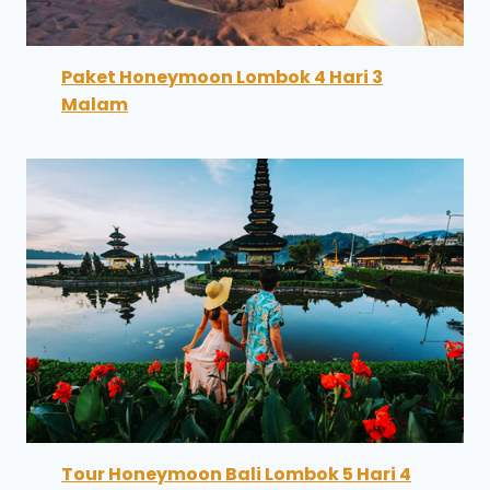
Paket Honeymoon Lombok 4 Hari 3
Malam
Tour Honeymoon Bali Lombok 5 Hari 4