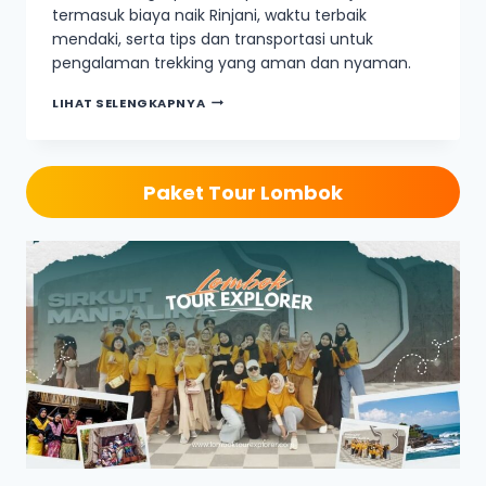
termasuk biaya naik Rinjani, waktu terbaik
mendaki, serta tips dan transportasi untuk
pengalaman trekking yang aman dan nyaman.
LIHAT SELENGKAPNYA
Paket Tour Lombok