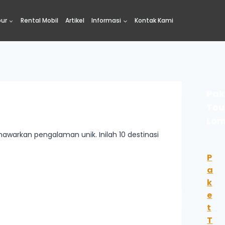
our
Rental Mobil
Artikel
Informasi
Kontak Kami
Pak
Tou
Lo
nawarkan pengalaman unik. Inilah 10 destinasi
P
a
k
e
t
T