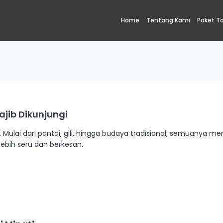
Home
Tentang Kami
Paket T
ajib Dikunjungi
ulai dari pantai, gili, hingga budaya tradisional, semuanya me
 lebih seru dan berkesan.