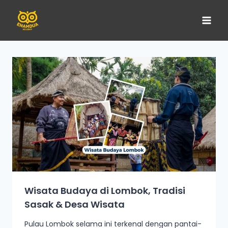
Wisata Budaya di Lombok, Tradisi
Sasak & Desa Wisata
Pulau Lombok selama ini terkenal dengan pantai-