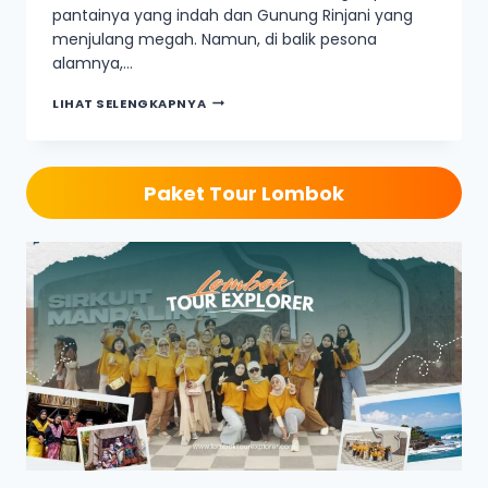
pantainya yang indah dan Gunung Rinjani yang
menjulang megah. Namun, di balik pesona
alamnya,…
LIHAT SELENGKAPNYA
Paket Tour Lombok