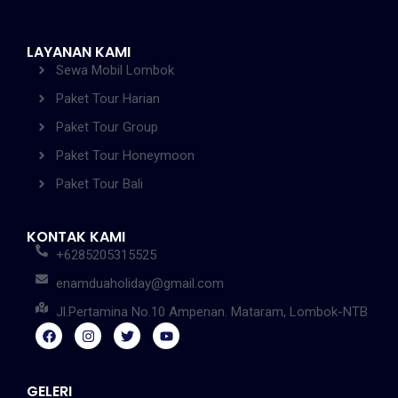
LAYANAN KAMI
Sewa Mobil Lombok
Paket Tour Harian
Paket Tour Group
Paket Tour Honeymoon
Paket Tour Bali
KONTAK KAMI
+6285205315525
enamduaholiday@gmail.com
Jl.Pertamina No.10 Ampenan. Mataram, Lombok-NTB
GELERI