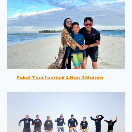
Paket Tour Lombok 4 Hari 3 Malam