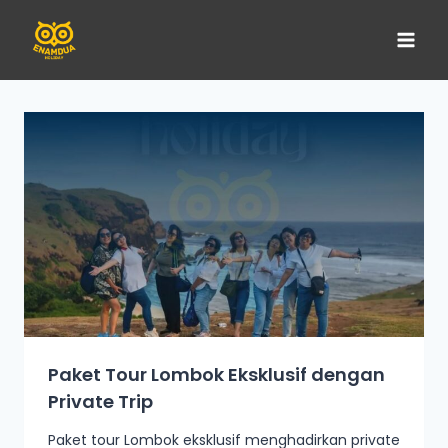
Paket Tour Lombok Eksklusif dengan
Private Trip
Paket tour Lombok eksklusif menghadirkan private