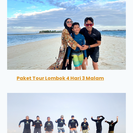
Paket Tour Lombok 4 Hari 3 Malam