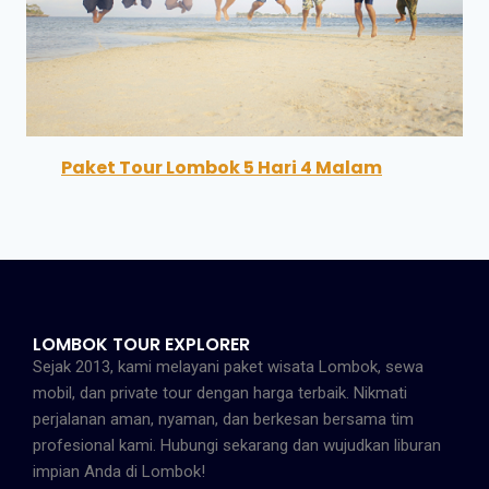
Paket Tour Lombok 5 Hari 4 Malam
LOMBOK TOUR EXPLORER
Sejak 2013, kami melayani paket wisata Lombok, sewa
mobil, dan private tour dengan harga terbaik. Nikmati
perjalanan aman, nyaman, dan berkesan bersama tim
profesional kami. Hubungi sekarang dan wujudkan liburan
impian Anda di Lombok!