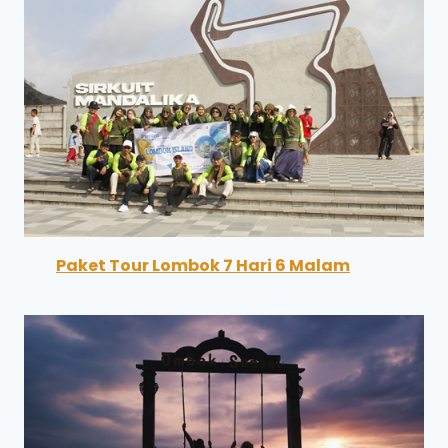
Paket Tour Lombok 7 Hari 6 Malam