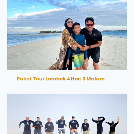
Paket Tour Lombok 4 Hari 3 Malam