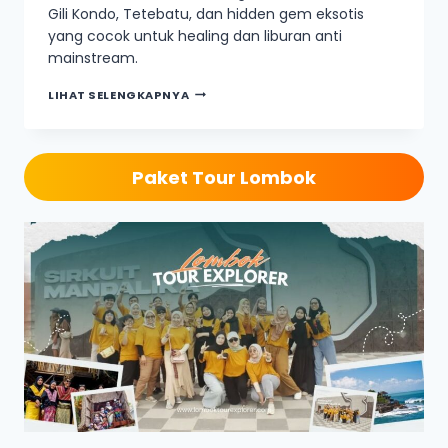
Gili Kondo, Tetebatu, dan hidden gem eksotis
yang cocok untuk healing dan liburan anti
mainstream.
LIHAT SELENGKAPNYA
Paket Tour Lombok