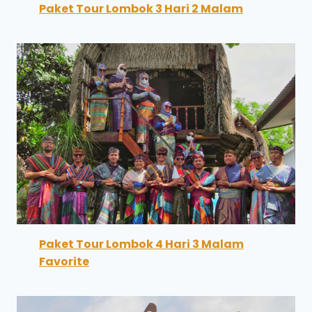
Paket Tour Lombok 3 Hari 2 Malam
Paket Tour Lombok 4 Hari 3 Malam
Favorite