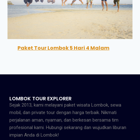
Paket Tour Lombok 5 Hari 4 Malam
LOMBOK TOUR EXPLORER
Sejak 2013, kami melayani paket wisata Lombok, sewa
mobil, dan private tour dengan harga terbaik. Nikmati
perjalanan aman, nyaman, dan berkesan bersama tim
profesional kami. Hubungi sekarang dan wujudkan liburan
impian Anda di Lombok!