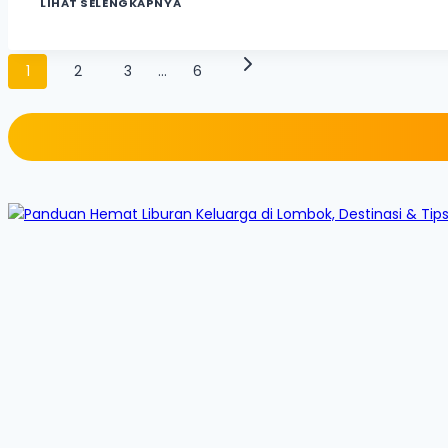
LIHAT SELENGKAPNYA
1
2
3
…
6