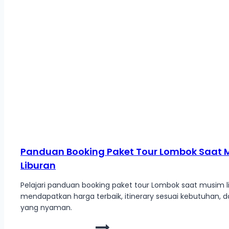
Panduan Booking Paket Tour Lombok Saat 
Liburan
Pelajari panduan booking paket tour Lombok saat musim l
mendapatkan harga terbaik, itinerary sesuai kebutuhan, d
yang nyaman.