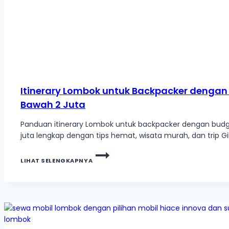
Itinerary Lombok untuk Backpacker dengan
Bawah 2 Juta
Panduan itinerary Lombok untuk backpacker dengan budg
juta lengkap dengan tips hemat, wisata murah, dan trip Gi
LIHAT SELENGKAPNYA