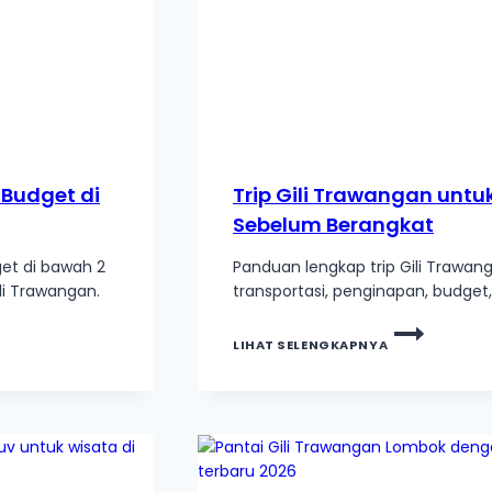
 Budget di
Trip Gili Trawangan untuk
Sebelum Berangkat
et di bawah 2
Panduan lengkap trip Gili Trawan
li Trawangan.
transportasi, penginapan, budget, 
LIHAT SELENGKAPNYA