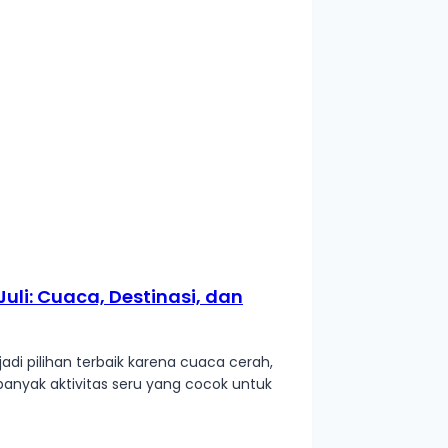
uli: Cuaca, Destinasi, dan
adi pilihan terbaik karena cuaca cerah,
 banyak aktivitas seru yang cocok untuk