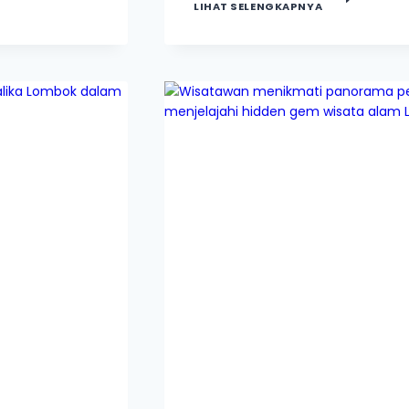
LIHAT SELENGKAPNYA