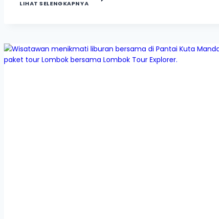
LIHAT SELENGKAPNYA