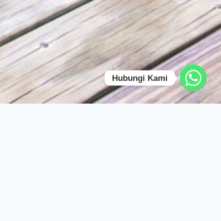
Hubungi Kami
Overview
Daily Trip Gili Nanggu adalah pilihan sempurna bagi Anda yang
ingin menikmati keindahan pulau-pulau kecil di Lombok dengan
suasana yang lebih tenang dan eksklusif. Berbeda dengan Gili
yang ramai, kawasan ini menawarkan ketenangan, air laut yang
sangat jernih, dan spot snorkeling terbaik.