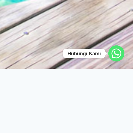
Hubungi Kami
Overview
Paket Tour Bali 3 Hari 2 Malam ini dirancang untuk Anda yang
ingin menikmati keindahan Bali dalam waktu singkat namun
tetap lengkap. Perjalanan ini menggabungkan wisata pantai,
budaya, dan pengalaman kuliner khas Bali.