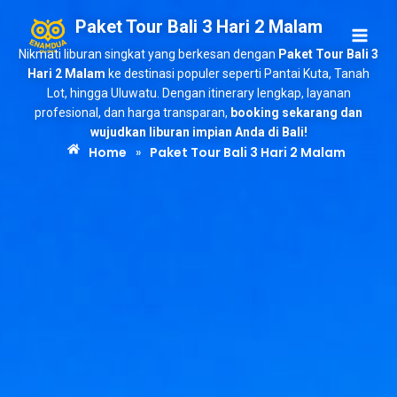
Paket Tour Bali 3 Hari 2 Malam
Nikmati liburan singkat yang berkesan dengan
Paket Tour Bali 3
Hari 2 Malam
ke destinasi populer seperti Pantai Kuta, Tanah
Lot, hingga Uluwatu. Dengan itinerary lengkap, layanan
profesional, dan harga transparan,
booking sekarang dan
wujudkan liburan impian Anda di Bali!
Home
»
Paket Tour Bali 3 Hari 2 Malam